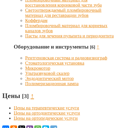
восстановления коронковой части зуба
Светоотверждаемый пломбировочный
материал для реставрации зубов
Коффердам
Пломбировочный материал для корневых
каналов зубов
Пасты для лечения пульпита и периодонтита
Оборудование и инструменты
↑
[6]
Рентгеновская система и радиовизиограф
Стоматологическая установка
Микромотор
Ультразвуковой скалер
Эндодонтический мотор
Полимеризационная лампа
Цены
↑
[3]
Цены на терапевтические услуги
Цены на ортодонтические услуги
Цены на ортопедические услуги